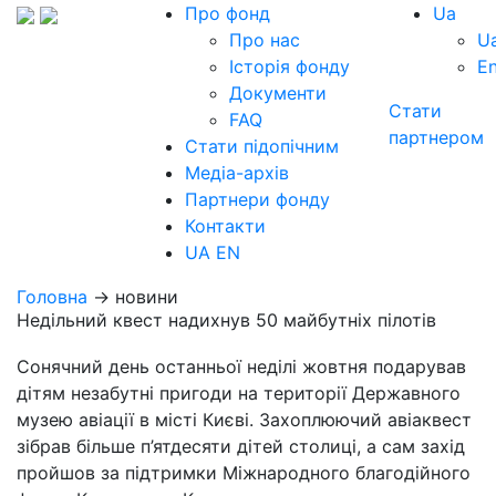
Про фонд
Ua
Про нас
U
Історія фонду
E
Документи
Стати
FAQ
партнером
Стати підопічним
Медіа-архів
Партнери фонду
Контакти
UA
EN
Головна
→ новини
Недільний квест надихнув 50 майбутніх пілотів
Сонячний день останньої неділі жовтня подарував
дітям незабутні пригоди на території Державного
музею авіації в місті Києві. Захоплюючий авіаквест
зібрав більше п’ятдесяти дітей столиці, а сам захід
пройшов за підтримки Міжнародного благодійного