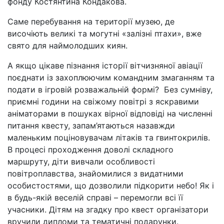
фонду Костянтина Кондакова.
Саме перебування на території музею, де
височіють великі та могутні «залізні птахи», вже
свято для наймолодших киян.
А якщо цікаве пізнання історії вітчизняної авіації
поєднати із захоплюючим командним змаганням та
подати в ігровій розважальній формі? Без сумніву,
приємні години на свіжому повітрі з яскравими
аніматорами в пошуках вірної відповіді на численні
питання квесту, запам’ятаються назавжди
маленьким поціновувачам літаків та гвинтокрилів.
В процесі проходження доволі складного
маршруту, діти вивчали особливості
повітроплавства, знайомилися з видатними
особистостями, що дозволили підкорити небо! Як і
в будь-якій веселій справі – перемогли всі її
учасники. Дітям на згадку про квест організатори
вручили дипломи та тематичні подарунки.