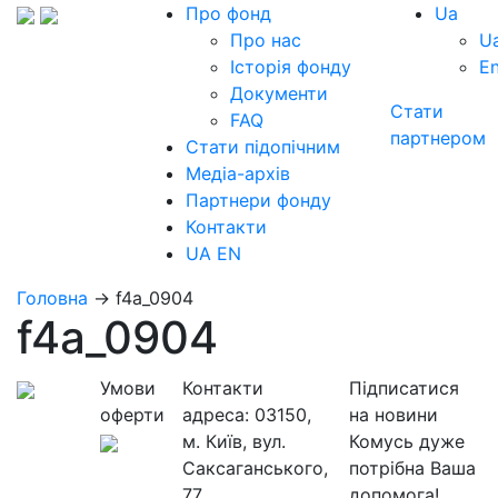
Про фонд
Ua
Про нас
U
Історія фонду
E
Документи
Стати
FAQ
партнером
Стати підопічним
Медіа-архів
Партнери фонду
Контакти
UA
EN
Головна
→
f4a_0904
f4a_0904
Умови
Контакти
Підписатися
оферти
адреса:
03150,
на новини
м. Київ, вул.
Комусь дуже
Саксаганського,
потрібна Ваша
77
допомога!