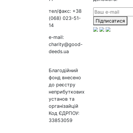
тел/факс:
+38
(068) 023-51-
Підписатися
14
e-mail:
charity@good-
deeds.ua
Благодійний
фонд внесено
до реєстру
неприбуткових
установ та
організайцій
Код ЄДРПОУ:
33853059