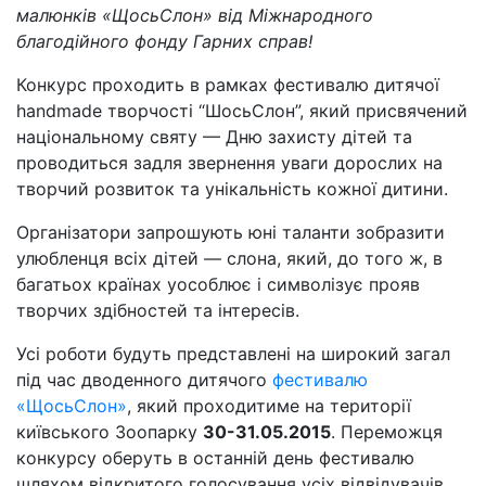
малюнків «ЩосьСлон» від Міжнародного
благодійного фонду Гарних справ!
Конкурс проходить в рамках фестивалю дитячої
handmade творчості “ШосьСлон”, який присвячений
національному святу — Дню захисту дітей та
проводиться задля звернення уваги дорослих на
творчий розвиток та унікальність кожної дитини.
Організатори запрошують юні таланти зобразити
улюбленця всіх дітей — слона, який, до того ж, в
багатьох країнах уособлює і символізує прояв
творчих здібностей та інтересів.
Усі роботи будуть представлені на широкий загал
під час дводенного дитячого
фестивалю
«ЩосьСлон»
, який проходитиме на території
київського Зоопарку
30-31.05.2015
. Переможця
конкурсу оберуть в останній день фестивалю
шляхом відкритого голосування усіх відвідувачів