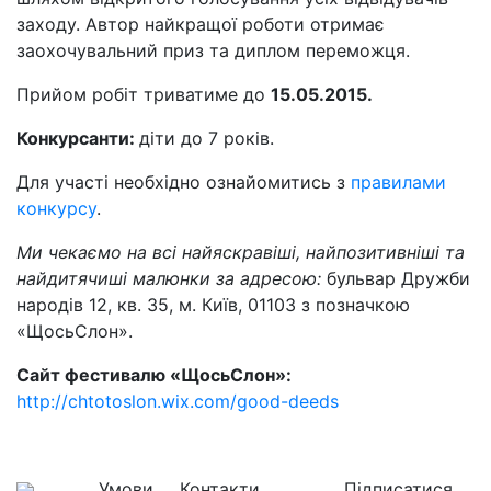
заходу. Автор найкращої роботи отримає
заохочувальний приз та диплом переможця.
Прийом робіт триватиме до
15.05.2015.
Конкурсанти:
діти до 7 років.
Для участі необхідно ознайомитись з
правилами
конкурсу
.
Ми чекаємо на всі найяскравіші, найпозитивніші та
найдитячиші малюнки за адресою:
бульвар Дружби
народів 12, кв. 35, м. Київ, 01103 з позначкою
«ЩосьСлон».
Сайт фестивалю «ЩосьСлон»:
http://chtotoslon.wix.com/good-deeds
Умови
Контакти
Підписатися