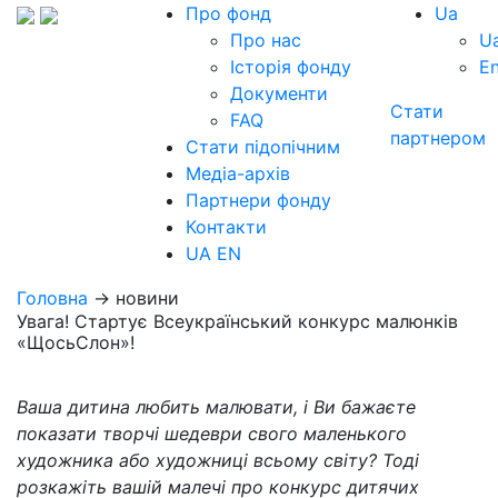
Про фонд
Ua
Про нас
U
Історія фонду
E
Документи
Стати
FAQ
партнером
Стати підопічним
Медіа-архів
Партнери фонду
Контакти
UA
EN
Головна
→ новини
Увага! Стартує Всеукраїнський конкурс малюнків
«ЩосьСлон»!
Ваша дитина любить малювати, і Ви бажаєте
показати творчі шедеври свого маленького
художника або художниці всьому світу? Тоді
розкажіть вашій малечі про конкурс дитячих