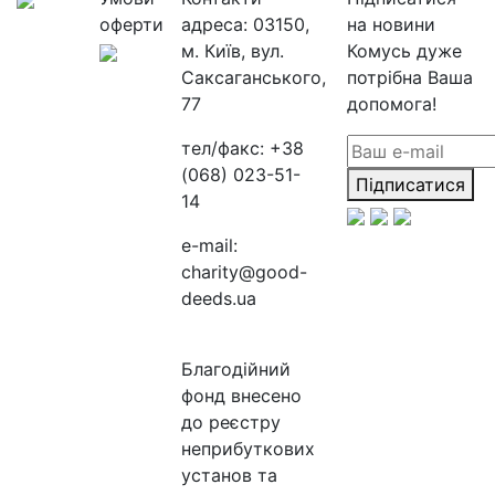
оферти
адреса:
03150,
на новини
м. Київ, вул.
Комусь дуже
Саксаганського,
потрібна Ваша
77
допомога!
тел/факс:
+38
(068) 023-51-
Підписатися
14
e-mail:
charity@good-
deeds.ua
Благодійний
фонд внесено
до реєстру
неприбуткових
установ та