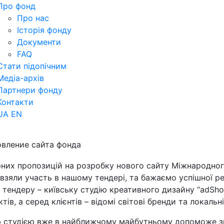
Про фонд
Про нас
Історія фонду
Документи
FAQ
Стати підопічним
Медіа-архів
Партнери фонду
Контакти
UA
EN
овление сайта фонда
рних пропозицій на розробку нового сайту Міжнародно
 взяли участь в нашому тендері, та бажаємо успішної ре
ендеру – київську студію креативного дизайну “adShot 
тів, а серед клієнтів – відомі світові бренди та локальн
ою студією вже в найближчому майбутньому допоможе з