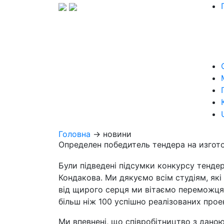
Головна
→ новини
Определен победитель тендера на изгот
Були підведені підсумки конкурсу тенде
Кондакова. Ми дякуємо всім студіям, які
від щирого серця ми вітаємо переможця т
більш ніж 100 успішно реалізованих проек
Ми впевнені, що співробітництво з дан