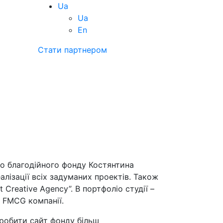
Ua
Ua
En
Стати партнером
го благодійного фонду Костянтина
алізації всіх задуманих проектів. Також
Creative Agency”. В портфоліо студії –
і FMCG компанії.
робити сайт фонду більш