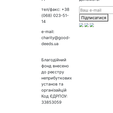
тел/факс:
+38
(068) 023-51-
Підписатися
14
e-mail:
charity@good-
deeds.ua
Благодійний
фонд внесено
до реєстру
неприбуткових
установ та
організайцій
Код ЄДРПОУ:
33853059