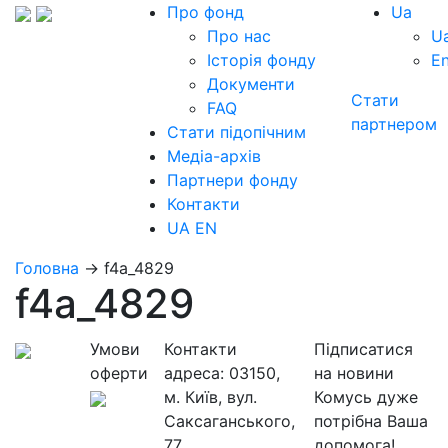
Про фонд
Ua
Про нас
U
Історія фонду
E
Документи
Стати
FAQ
партнером
Стати підопічним
Медіа-архів
Партнери фонду
Контакти
UA
EN
Головна
→
f4a_4829
f4a_4829
Умови
Контакти
Підписатися
оферти
адреса:
03150,
на новини
м. Київ, вул.
Комусь дуже
Саксаганського,
потрібна Ваша
77
допомога!