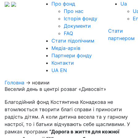
Про фонд
Ua
Про нас
U
Історія фонду
E
Документи
Стати
FAQ
партнером
Стати підопічним
Медіа-архів
Партнери фонду
Контакти
UA
EN
Головна
→ новини
Веселий день в центрі розваг «Дивосвіт»
Благодійний фонд Костянтина Конадкова не
втомлюється творити благі справи і приносити
радість дітям. А коли дитина весела та у гарному
настрої, то і батьки відчувають себе щасливими. У
рамках програми
“Дорога в життя для кожної