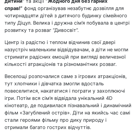
дитини”
та акції
“Жодного дня без гарних
справ!”
фонд організував незабутнє дозвілля для
чотирнадцяти дітей з дитячого будинку сімейного
типу Діцул. Велика і дружна сім’я побувала в центрі
розвитку та розваг “Дивосвіт”.
Центр із радістю і теплом відчинив свої двері
назустріч маленьким відвідувачам, а діти не могли
стримати радісних емоцій при вигляді величезної
кількості атракціонів та різноманітних розваг.
Веселощі розпочалися саме з ігрових атракціонів,
тут хлопчики і дівчатка змогли вдосталь
повеселитися, накататися і пограти у захоплюючі
ігри. Потім вся сім’я відвідала унікальний 4D
кінотеатр, де подивилася пізнавальний і динамічний
фільм «Загублений острів». Діти на якийсь час самі
стали героями фільму про дику природу і
отримали багато гострих відчуттів.