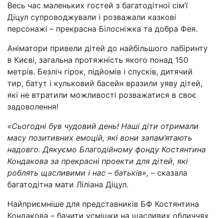
Весь час маленьких гостей з багатодітної сім’ї
Діцул супроводжували і розважали казкові
персонажі – прекрасна Білосніжка та добра Фея.
Аніматори привели дітей до найбільшого лабіринту
в Києві, загальна протяжність якого понад 150
метрів. Безліч гірок, підйомів і спусків, дитячий
тир, батут і кульковий басейн вразили уяву дітей,
які не втратили можливості розважатися в своє
задоволення!
«Сьогодні був чудовий день! Наші діти отримали
масу позитивних емоцій, які вони запам’ятають
надовго. Дякуємо Благодійному фонду Костянтина
Кондакова за прекрасні проекти для дітей, які
роблять щасливими і нас – батьків»,
– сказала
багатодітна мати Ліліана Діцул.
Найприємніше для представників БФ Костянтина
Кондакова – бачити усмішки на щасливих обличчях