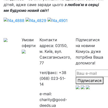
дітей, адже саме заради цього
з любов’ю в серці
ми будуємо новий світ!
Умови
Контакти
Підписатися
оферти
адреса:
03150,
на новини
м. Київ, вул.
Комусь дуже
Саксаганського,
потрібна Ваша
77
допомога!
тел/факс:
+38
(068) 023-51-
Підписатися
14
e-mail:
charity@good-
deeds.ua