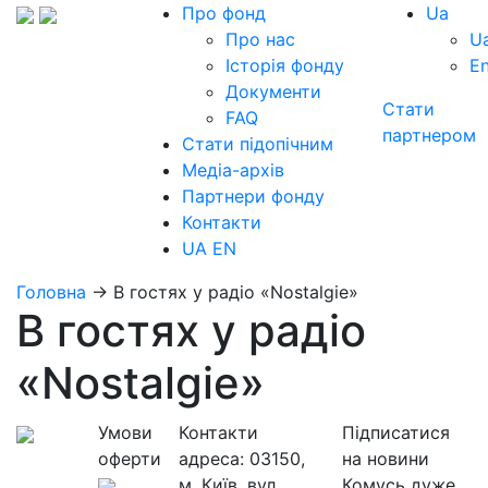
Про фонд
Ua
Про нас
U
Історія фонду
E
Документи
Стати
FAQ
партнером
Стати підопічним
Медіа-архів
Партнери фонду
Контакти
UA
EN
Головна
→
В гостях у радіо «Nostalgie»
В гостях у радіо
«Nostalgie»
Умови
Контакти
Підписатися
оферти
адреса:
03150,
на новини
м. Київ, вул.
Комусь дуже