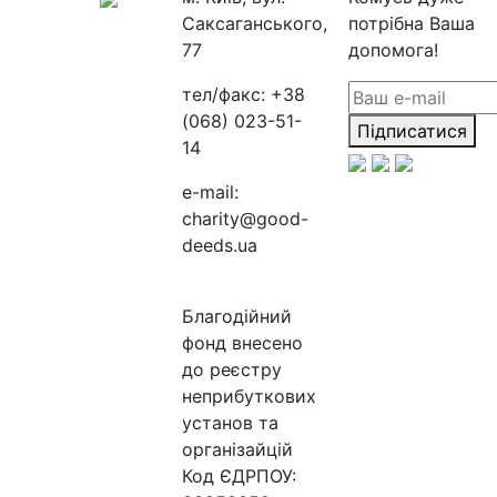
Саксаганського,
потрібна Ваша
77
допомога!
тел/факс:
+38
(068) 023-51-
Підписатися
14
e-mail:
charity@good-
deeds.ua
Благодійний
фонд внесено
до реєстру
неприбуткових
установ та
організайцій
Код ЄДРПОУ: