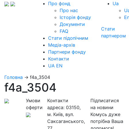
Про фонд
Ua
Про нас
U
Історія фонду
E
Документи
Стати
FAQ
партнером
Стати підопічним
Медіа-архів
Партнери фонду
Контакти
UA
EN
Головна
→
f4a_3504
f4a_3504
Умови
Контакти
Підписатися
оферти
адреса:
03150,
на новини
м. Київ, вул.
Комусь дуже
Саксаганського,
потрібна Ваша
77
допомога!