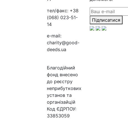
тел/факс:
+38
(068) 023-51-
Підписатися
14
e-mail:
charity@good-
deeds.ua
Благодійний
фонд внесено
до реєстру
неприбуткових
установ та
організайцій
Код ЄДРПОУ:
33853059