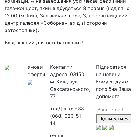
номінацій. А на завершення усіх чекає феєричний
гала-концерт, який відбудеться 8 травня (неділя) о
13.00 (м. Київ, Залізничне шосе, 3, просвітницький
центр галерея «Соборна», вхід зі сторони
автостоянки).
Вхід вільний для всіх бажаючих!
Умови
Контакти
Підписатися
оферти
адреса:
03150,
на новини
м. Київ, вул.
Комусь дуже
Саксаганського,
потрібна Ваша
77
допомога!
тел/факс:
+38
(068) 023-51-
Підписатися
14
e-mail: