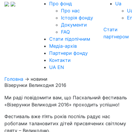
Про фонд
Ua
Про нас
U
Історія фонду
E
Документи
Стати
FAQ
партнером
Стати підопічним
Медіа-архів
Партнери фонду
Контакти
UA
EN
Головна
→ новини
Візерунки Великодня 2016
Ми раді повідомити вам, що Пасхальний фестиваль
«Візерунки Великодня 2016» проходить успішно!
Фестиваль вже п’ять років поспіль радує нас
роботами талановитих дітей присвячених світлому
святу – Великодню.