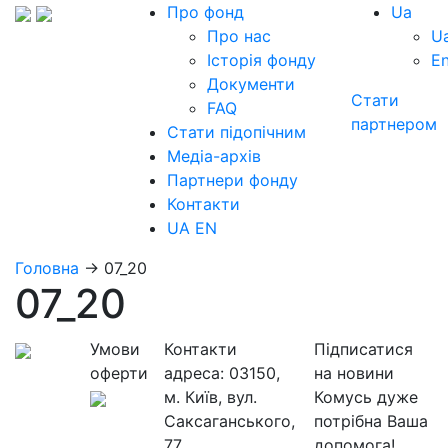
Про фонд
Ua
Про нас
U
Історія фонду
E
Документи
Стати
FAQ
партнером
Стати підопічним
Медіа-архів
Партнери фонду
Контакти
UA
EN
Головна
→
07_20
07_20
Умови
Контакти
Підписатися
оферти
адреса:
03150,
на новини
м. Київ, вул.
Комусь дуже
Саксаганського,
потрібна Ваша
77
допомога!