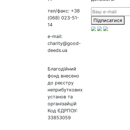
тел/факс:
+38
(068) 023-51-
Підписатися
14
e-mail:
charity@good-
deeds.ua
Благодійний
фонд внесено
до реєстру
неприбуткових
установ та
організайцій
Код ЄДРПОУ:
33853059