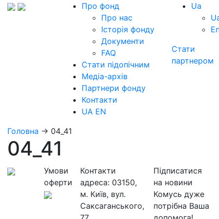
Про фонд
Ua
Про нас
U
Історія фонду
E
Документи
Стати
FAQ
партнером
Стати підопічним
Медіа-архів
Партнери фонду
Контакти
UA
EN
Головна
→
04_41
04_41
Умови
Контакти
Підписатися
оферти
адреса:
03150,
на новини
м. Київ, вул.
Комусь дуже
Саксаганського,
потрібна Ваша
77
допомога!