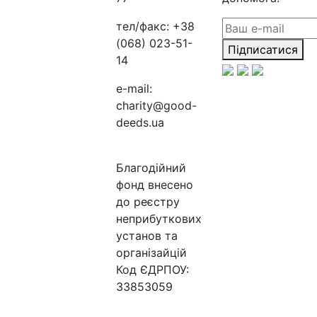
тел/факс:
+38
(068) 023-51-
Підписатися
14
e-mail:
charity@good-
deeds.ua
Благодійний
фонд внесено
до реєстру
неприбуткових
установ та
організайцій
Код ЄДРПОУ:
33853059