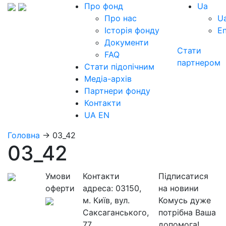
Про фонд
Ua
Про нас
U
Історія фонду
E
Документи
Стати
FAQ
партнером
Стати підопічним
Медіа-архів
Партнери фонду
Контакти
UA
EN
Головна
→
03_42
03_42
Умови
Контакти
Підписатися
оферти
адреса:
03150,
на новини
м. Київ, вул.
Комусь дуже
Саксаганського,
потрібна Ваша
77
допомога!