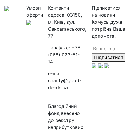
Умови
Контакти
Підписатися
оферти
адреса:
03150,
на новини
м. Київ, вул.
Комусь дуже
Саксаганського,
потрібна Ваша
77
допомога!
тел/факс:
+38
(068) 023-51-
Підписатися
14
e-mail:
charity@good-
deeds.ua
Благодійний
фонд внесено
до реєстру
неприбуткових