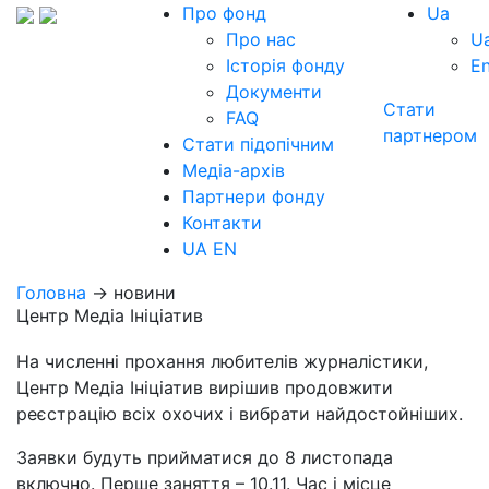
Про фонд
Ua
Про нас
U
Історія фонду
E
Документи
Стати
FAQ
партнером
Стати підопічним
Медіа-архів
Партнери фонду
Контакти
UA
EN
Головна
→ новини
Центр Медіа Ініціатив
На численні прохання любителів журналістики,
Центр Медіа Ініціатив вирішив продовжити
реєстрацію всіх охочих і вибрати найдостойніших.
Заявки будуть прийматися до 8 листопада
включно. Перше заняття – 10.11. Час і місце