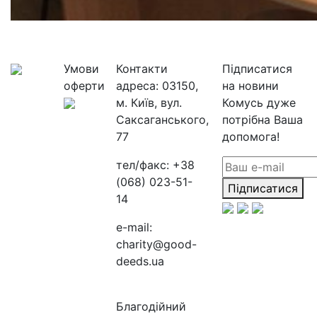
Умови
Контакти
Підписатися
оферти
адреса:
03150,
на новини
м. Київ, вул.
Комусь дуже
Саксаганського,
потрібна Ваша
77
допомога!
тел/факс:
+38
(068) 023-51-
Підписатися
14
e-mail:
charity@good-
deeds.ua
Благодійний