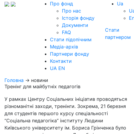
Про фонд
Ua
Про нас
U
Історія фонду
E
Документи
Стати
FAQ
партнером
Стати підопічним
Медіа-архів
Партнери фонду
Контакти
UA
EN
Головна
→ новини
Тренінг для майбутніх педагогів
У рамках Центру Соціальних ініціатив проводяться
різноманітні заходи, тренінги. Зокрема, 21 березня
для студентів першого курсу спеціальності
“Соціальна педагогіка” інституту Людини
Київського університету ім. Бориса Грінченка було