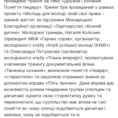
проведено тренінг на тему «Дружба і кохання.
Поняття ґендеру». Тренінг був проведений у рамках
проекту «Молодь для молоді: знай свої права –
змінюй життя» за підтримки Міжнародної
Благодійної організації «Партнерство «Кожній
дитині». Молодіжні тренери, Наталія Колісник
(президент МБФ «Гарних справ», організатор
молодіжного клубу «Клуб успішної молоді (КУМ)»)
та Олександра Пєтушкова (організатор
молодіжного клубу «Тільки вперед!»), презентували
учасникам тренінгу документальний фільм
«Таємниці кохання», визначили поняття «ґендер»,
«стереотипи» та закріпили отриманні знання за
допомогою вправи «П’ять причин». Дана вправа дає
можливість різним гендерним групам (хлопцям та
дівчатам) оцінити свою стереотипну думку та
переконатися, що суспільство має вплив на такі
поняття як: чому хлопці подобаються дівчатам і
навпаки, чому не подобаються та ін.