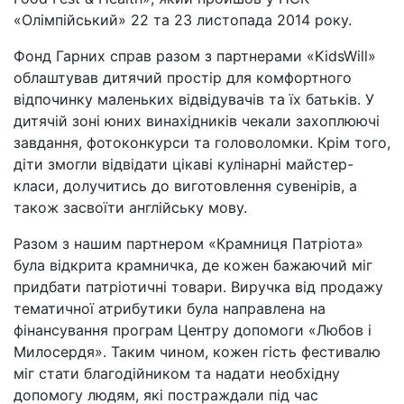
«Олімпійський» 22 та 23 листопада 2014 року.
Фонд Гарних справ разом з партнерами «KidsWill»
облаштував дитячий простір для комфортного
відпочинку маленьких відвідувачів та їх батьків. У
дитячій зоні юних винахідників чекали захоплюючі
завдання, фотоконкурси та головоломки. Крім того,
діти змогли відвідати цікаві кулінарні майстер-
класи, долучитись до виготовлення сувенірів, а
також засвоїти англійську мову.
Разом з нашим партнером «Крамниця Патріота»
була відкрита крамничка, де кожен бажаючий міг
придбати патріотичні товари. Виручка від продажу
тематичної атрибутики була направлена на
фінансування програм Центру допомоги «Любов і
Милосердя». Таким чином, кожен гість фестивалю
міг стати благодійником та надати необхідну
допомогу людям, які постраждали під час