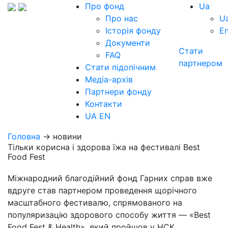
Про фонд
Ua
Про нас
U
Історія фонду
E
Документи
Стати
FAQ
партнером
Стати підопічним
Медіа-архів
Партнери фонду
Контакти
UA
EN
Головна
→ новини
Тільки корисна і здорова їжа на фестивалі Best
Food Fest
Міжнародний благодійний фонд Гарних справ вже
вдруге став партнером проведення щорічного
масштабного фестивалю, спрямованого на
популяризацію здорового способу життя — «Best
Food Fest & Health», який пройшов у НСК