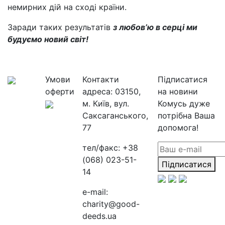
немирних дій на сході країни.
Заради таких результатів
з любов’ю в серці ми
будуємо новий світ!
Умови
Контакти
Підписатися
оферти
адреса:
03150,
на новини
м. Київ, вул.
Комусь дуже
Саксаганського,
потрібна Ваша
77
допомога!
тел/факс:
+38
(068) 023-51-
Підписатися
14
e-mail:
charity@good-
deeds.ua