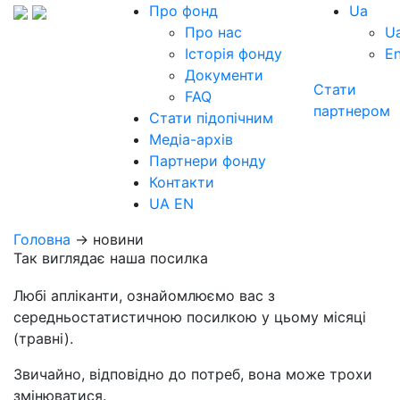
Про фонд
Ua
Про нас
U
Історія фонду
E
Документи
Стати
FAQ
партнером
Стати підопічним
Медіа-архів
Партнери фонду
Контакти
UA
EN
Головна
→ новини
Так виглядає наша посилка
Любі апліканти, ознайомлюємо вас з
середньостатистичною посилкою у цьому місяці
(травні).
Звичайно, відповідно до потреб, вона може трохи
змінюватися.