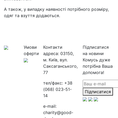
А також, у випадку наявності потрібного розміру,
одяг та взуття додаються.
Умови
Контакти
Підписатися
оферти
адреса:
03150,
на новини
м. Київ, вул.
Комусь дуже
Саксаганського,
потрібна Ваша
77
допомога!
тел/факс:
+38
(068) 023-51-
Підписатися
14
e-mail:
charity@good-