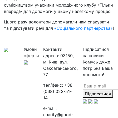
сумісництвом учасники молодіжного клубу «Тільки
вперед!» для допомоги у цьому нелегкому процесі!
Цього разу волонтери допомагали нам спакувати
та підготувати речі для
«Соціального партнерства»
!
Умови
Контакти
Підписатися
оферти
адреса:
03150,
на новини
м. Київ, вул.
Комусь дуже
Саксаганського,
потрібна Ваша
77
допомога!
тел/факс:
+38
(068) 023-51-
Підписатися
14
e-mail:
charity@good-