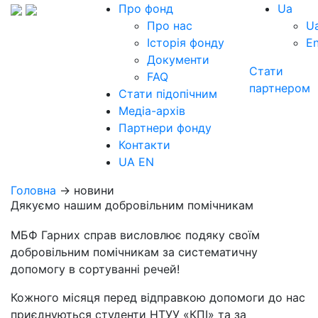
Про фонд
Ua
Про нас
U
Історія фонду
E
Документи
Стати
FAQ
партнером
Стати підопічним
Медіа-архів
Партнери фонду
Контакти
UA
EN
Головна
→ новини
Дякуємо нашим добровільним помічникам
МБФ Гарних справ висловлює подяку своїм
добровільним помічникам за систематичну
допомогу в сортуванні речей!
Кожного місяця перед відправкою допомоги до нас
приєднуються студенти НТУУ «КПІ» та за