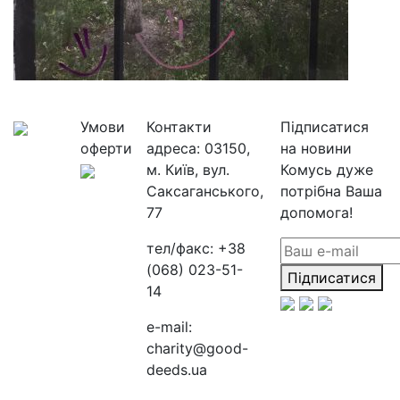
Умови
Контакти
Підписатися
оферти
адреса:
03150,
на новини
м. Київ, вул.
Комусь дуже
Саксаганського,
потрібна Ваша
77
допомога!
тел/факс:
+38
(068) 023-51-
Підписатися
14
e-mail:
charity@good-
deeds.ua