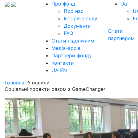
Про фонд
Ua
Про нас
U
Історія фонду
E
Документи
Стати
FAQ
партнером
Стати підопічним
Медіа-архів
Партнери фонду
Контакти
UA
EN
Головна
→ новини
Соціальні проекти разом з GameChanger