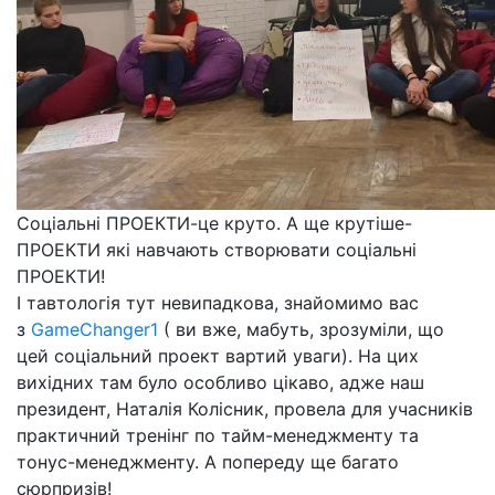
Соціальні ПРОЕКТИ-це круто. А ще крутіше-
ПРОЕКТИ які навчають створювати соціальні
ПРОЕКТИ!
І тавтологія тут невипадкова, знайомимо вас
з
GameChanger1
( ви вже, мабуть, зрозуміли, що
цей соціальний проект вартий уваги). На цих
вихідних там було особливо цікаво, адже наш
президент, Наталія Колісник, провела для учасників
практичний тренінг по тайм-менеджменту
та
тонус-менеджменту. А попереду ще багато
сюрпризів!