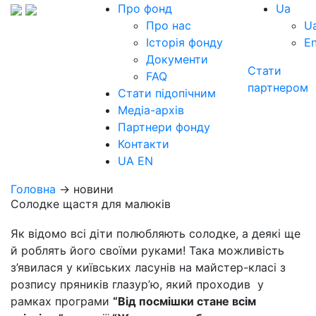
Про фонд
Ua
Про нас
U
Історія фонду
E
Документи
Стати
FAQ
партнером
Стати підопічним
Медіа-архів
Партнери фонду
Контакти
UA
EN
Головна
→ новини
Солодке щастя для малюків
Як відомо всі діти полюбляють солодке, а деякі ще
й роблять його своїми руками! Така можливість
з’явилася у київських ласунів на майстер-класі з
розпису пряників глазур’ю, який проходив у
рамках програми
“Від посмішки стане всім