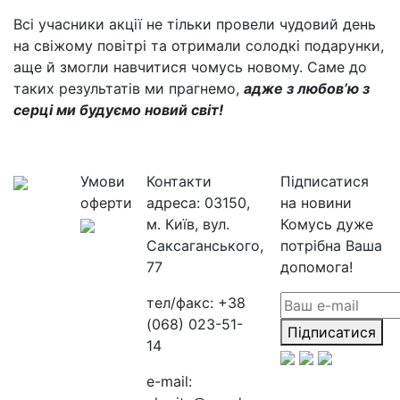
Всі учасники акції не тільки провели чудовий день
на свіжому повітрі та отримали солодкі подарунки,
аще й змогли навчитися чомусь новому. Саме до
таких результатів ми прагнемо,
адже з любов’ю з
серці ми будуємо новий світ!
Умови
Контакти
Підписатися
оферти
адреса:
03150,
на новини
м. Київ, вул.
Комусь дуже
Саксаганського,
потрібна Ваша
77
допомога!
тел/факс:
+38
(068) 023-51-
Підписатися
14
e-mail: