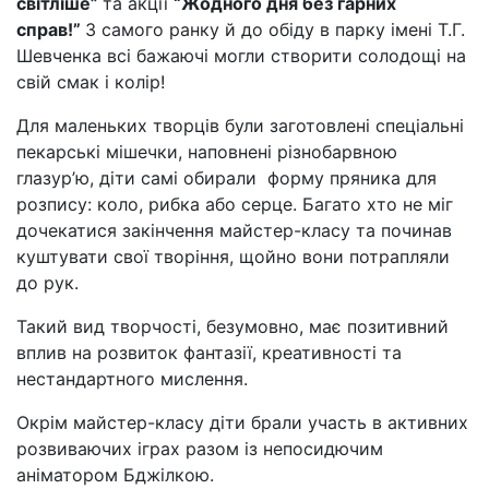
світліше”
та акції
“Жодного дня без гарних
справ!”
З самого ранку й до обіду в парку імені Т.Г.
Шевченка всі бажаючі могли створити солодощі на
свій смак і колір!
Для маленьких творців були заготовлені спеціальні
пекарські мішечки, наповнені різнобарвною
глазур’ю, діти самі обирали форму пряника для
розпису: коло, рибка або серце. Багато хто не міг
дочекатися закінчення майстер-класу та починав
куштувати свої творіння, щойно вони потрапляли
до рук.
Такий вид творчості, безумовно, має позитивний
вплив на розвиток фантазії, креативності та
нестандартного мислення.
Окрім майстер-класу діти брали участь в активних
розвиваючих іграх разом із непосидючим
аніматором Бджілкою.