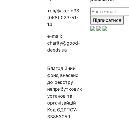
тел/факс:
+38
(068) 023-51-
Підписатися
14
e-mail:
charity@good-
deeds.ua
Благодійний
фонд внесено
до реєстру
неприбуткових
установ та
організайцій
Код ЄДРПОУ:
33853059