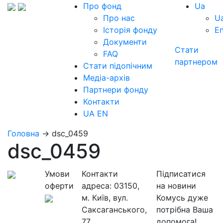
Про фонд
Ua
Про нас
U
Історія фонду
E
Документи
Стати
FAQ
партнером
Стати підопічним
Медіа-архів
Партнери фонду
Контакти
UA
EN
Головна
→
dsc_0459
dsc_0459
Умови
Контакти
Підписатися
оферти
адреса:
03150,
на новини
м. Київ, вул.
Комусь дуже
Саксаганського,
потрібна Ваша
77
допомога!