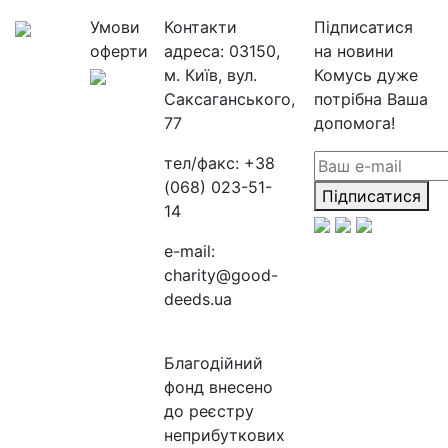
Умови
Контакти
Підписатися
оферти
адреса:
03150,
на новини
м. Київ, вул.
Комусь дуже
Саксаганського,
потрібна Ваша
77
допомога!
тел/факс:
+38
(068) 023-51-
Підписатися
14
e-mail:
charity@good-
deeds.ua
Благодійний
фонд внесено
до реєстру
неприбуткових