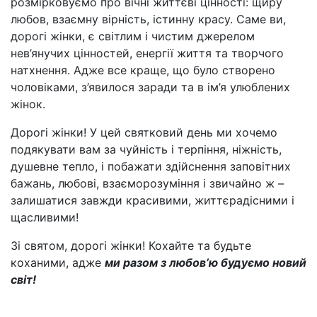
розмірковуємо про вічні життєві цінності: щиру
любов, взаємну вірність, істинну красу. Саме ви,
дорогі жінки, є світлим і чистим джерелом
нев’янучих цінностей, енергії життя та творчого
натхнення. Адже все краще, що було створено
чоловіками, з’явилося заради та в ім’я улюблених
жінок.
Дорогі жінки! У цей святковий день ми хочемо
подякувати вам за чуйність і терпіння, ніжність,
душевне тепло, і побажати здійснення заповітних
бажань, любові, взаєморозуміння і звичайно ж –
залишатися завжди красивими, життєрадісними і
щасливими!
Зі святом, дорогі жінки! Кохайте та будьте
коханими, адже
ми разом з любов’ю будуємо новий
світ!