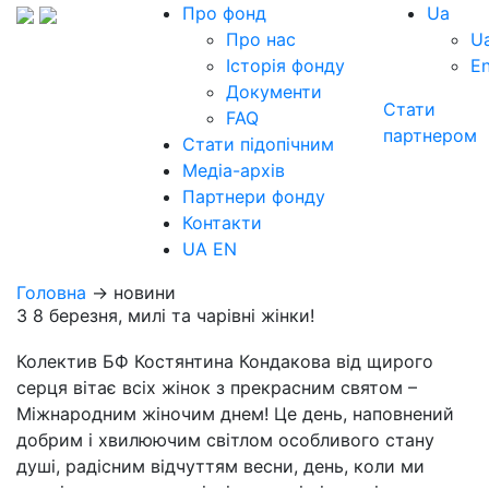
Про фонд
Ua
Про нас
U
Історія фонду
E
Документи
Стати
FAQ
партнером
Стати підопічним
Медіа-архів
Партнери фонду
Контакти
UA
EN
Головна
→ новини
З 8 березня, милі та чарівні жінки!
Колектив БФ Костянтина Кондакова від щирого
серця вітає всіх жінок з прекрасним святом –
Міжнародним жіночим днем​​! Це день, наповнений
добрим і хвилюючим світлом особливого стану
душі, радісним відчуттям весни, день, коли ми