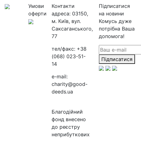
Умови
Контакти
Підписатися
оферти
адреса:
03150,
на новини
м. Київ, вул.
Комусь дуже
Саксаганського,
потрібна Ваша
77
допомога!
тел/факс:
+38
(068) 023-51-
Підписатися
14
e-mail:
charity@good-
deeds.ua
Благодійний
фонд внесено
до реєстру
неприбуткових