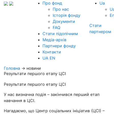
Про фонд
Ua
Про нас
U
Історія фонду
E
Документи
Стати
FAQ
партнером
Стати підопічним
Медіа-архів
Партнери фонду
Контакти
UA
EN
Головна
→ новини
Результати першого етапу ЦСІ
Результати першого етапу ЦСІ
У нас визначна подія – закінчився перший етап
навчання в ЦСІ.
Нагадаємо, що Центр соціальних ініціатив (ЦСІ) –