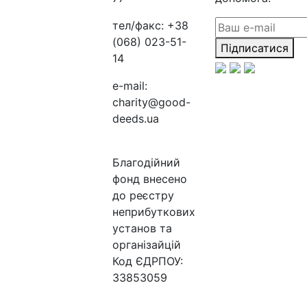
тел/факс:
+38
(068) 023-51-
Підписатися
14
e-mail:
charity@good-
deeds.ua
Благодійний
фонд внесено
до реєстру
неприбуткових
установ та
організайцій
Код ЄДРПОУ:
33853059