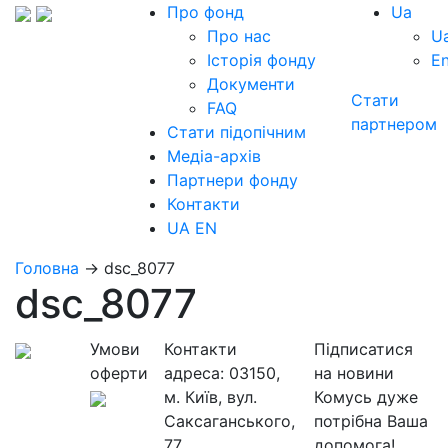
Про фонд
Ua
Про нас
U
Історія фонду
E
Документи
Стати
FAQ
партнером
Стати підопічним
Медіа-архів
Партнери фонду
Контакти
UA
EN
Головна
→
dsc_8077
dsc_8077
Умови
Контакти
Підписатися
оферти
адреса:
03150,
на новини
м. Київ, вул.
Комусь дуже
Саксаганського,
потрібна Ваша
77
допомога!