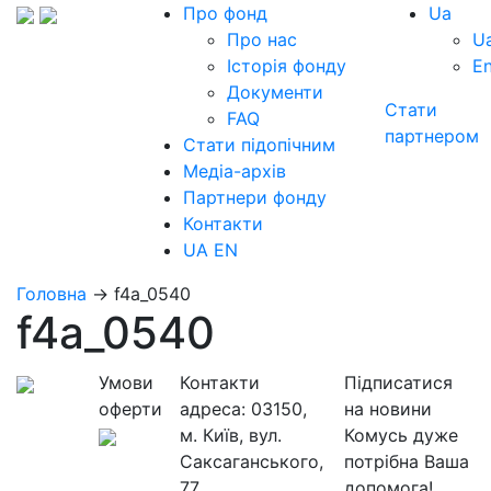
Про фонд
Ua
Про нас
U
Історія фонду
E
Документи
Стати
FAQ
партнером
Стати підопічним
Медіа-архів
Партнери фонду
Контакти
UA
EN
Головна
→
f4a_0540
f4a_0540
Умови
Контакти
Підписатися
оферти
адреса:
03150,
на новини
м. Київ, вул.
Комусь дуже
Саксаганського,
потрібна Ваша
77
допомога!