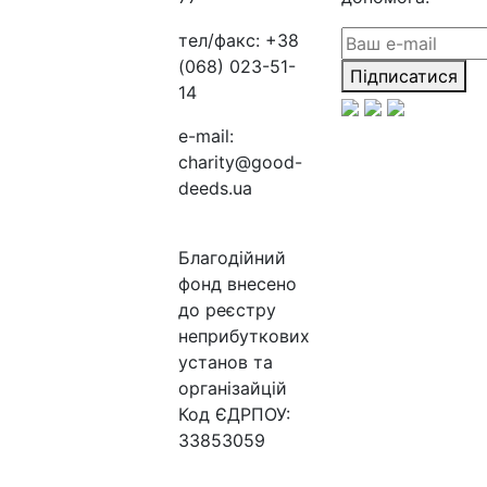
тел/факс:
+38
(068) 023-51-
Підписатися
14
e-mail:
charity@good-
deeds.ua
Благодійний
фонд внесено
до реєстру
неприбуткових
установ та
організайцій
Код ЄДРПОУ:
33853059