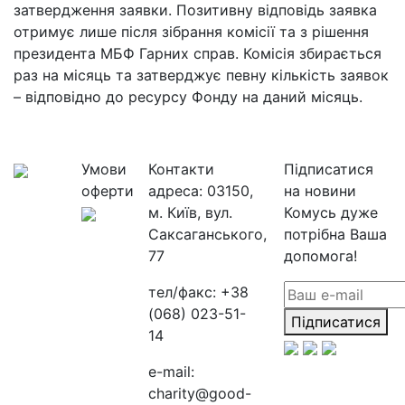
затвердження заявки. Позитивну відповідь заявка
отримує лише після зібрання комісії та з рішення
президента МБФ Гарних справ. Комісія збирається
раз на місяць та затверджує певну кількість заявок
– відповідно до ресурсу Фонду на даний місяць.
Умови
Контакти
Підписатися
оферти
адреса:
03150,
на новини
м. Київ, вул.
Комусь дуже
Саксаганського,
потрібна Ваша
77
допомога!
тел/факс:
+38
(068) 023-51-
Підписатися
14
e-mail:
charity@good-