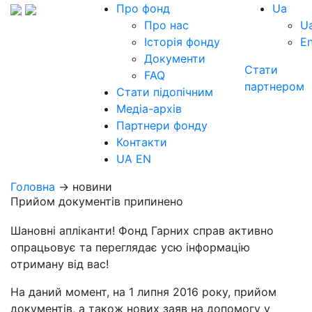
Про фонд
Ua
Про нас
U
Історія фонду
E
Документи
Стати
FAQ
партнером
Стати підопічним
Медіа-архів
Партнери фонду
Контакти
UA
EN
Головна
→ новини
Прийом документів припинено
Шановні апліканти! Фонд Гарних справ активно
опрацьовує та переглядає усю інформацію
отриману від вас!
На даний момент, на 1 липня 2016 року, прийом
документів, а також нових заяв на допомогу у