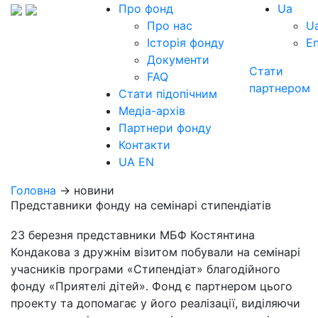
Про фонд
Ua
Про нас
U
Історія фонду
E
Документи
Стати
FAQ
партнером
Стати підопічним
Медіа-архів
Партнери фонду
Контакти
UA
EN
Головна
→ новини
Представники фонду на семінарі стипендіатів
23 березня представники МБФ Костянтина
Кондакова з дружнім візитом побували на семінарі
учасників програми «Стипендіат» благодійного
фонду «Приятелі дітей». Фонд є партнером цього
проекту та допомагає у його реалізації, виділяючи