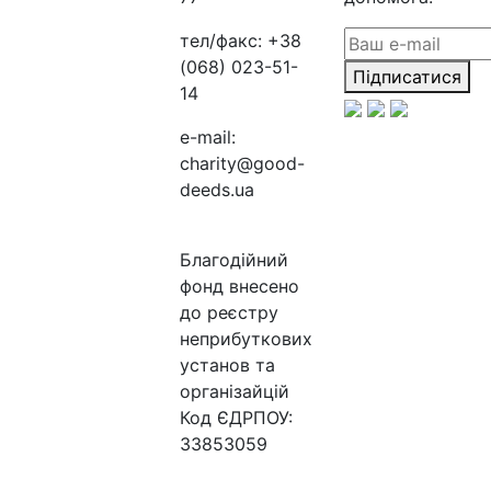
тел/факс:
+38
(068) 023-51-
Підписатися
14
e-mail:
charity@good-
deeds.ua
Благодійний
фонд внесено
до реєстру
неприбуткових
установ та
організайцій
Код ЄДРПОУ:
33853059