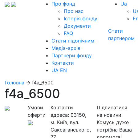
Про фонд
Ua
Про нас
U
Історія фонду
E
Документи
Стати
FAQ
партнером
Стати підопічним
Медіа-архів
Партнери фонду
Контакти
UA
EN
Головна
→
f4a_6500
f4a_6500
Умови
Контакти
Підписатися
оферти
адреса:
03150,
на новини
м. Київ, вул.
Комусь дуже
Саксаганського,
потрібна Ваша
77
допомога!