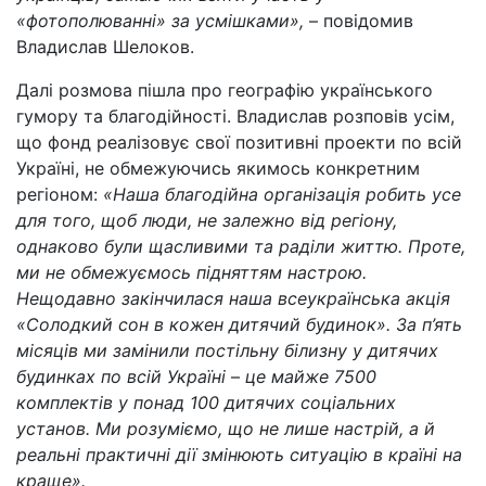
«фотополюванні» за усмішками»,
– повідомив
Владислав Шелоков.
Далі розмова пішла про географію українського
гумору та благодійності. Владислав розповів усім,
що фонд реалізовує свої позитивні проекти по всій
Україні, не обмежуючись якимось конкретним
регіоном:
«Наша благодійна організація робить усе
для того, щоб люди, не залежно від регіону,
однаково були щасливими та раділи життю. Проте,
ми не обмежуємось підняттям настрою.
Нещодавно закінчилася наша всеукраїнська акція
«Солодкий сон в кожен дитячий будинок». За п’ять
місяців ми замінили постільну білизну у дитячих
будинках по всій Україні
–
це майже 7500
комплектів у понад 100 дитячих соціальних
установ. Ми розуміємо, що не лише настрій, а й
реальні практичні дії змінюють ситуацію в країні на
краще».