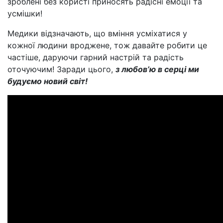
зроблені без користі приносять радісні емоції та
усмішки!
Медики відзначають, що вміння усміхатися у
кожної людини вроджене, тож давайте робити це
частіше, даруючи гарний настрій та радість
оточуючим! Заради цього,
з любов’ю в серці ми
будуємо новий світ!