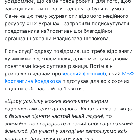
усвідомлює, що саме треба робити, для того, щоб
завжди випромінювати радість та бути в гуморі.
Саме на цю тему журналісти відомого медійного
ресурсу «112 Україна» і запросили подискутувати
представника найпозитивнішої благодійної
організації України Владислава Шелокова.
Гість студії одразу повідомив, що треба відрізняти
«усмішки» від «посмішок», адже між цими двома
поняттями існує суттєва різниця. Потім він
розповів глядачам про
веселий флешмоб
, який
МБФ
Костянтина Кондакова
підготував для всіх охочих
підняти собі настрій на 1 квітня.
«Щиру усмішку можна викликати щирим
відношенням один до одного. Якщо є повага, якщо
є бажання підняти настрій іншій людині, то
звичайно це і переросте в такий собі національний
флешмоб. До участі у заході ми запрошуємо всіх
українців, бажаючих взяти участь у