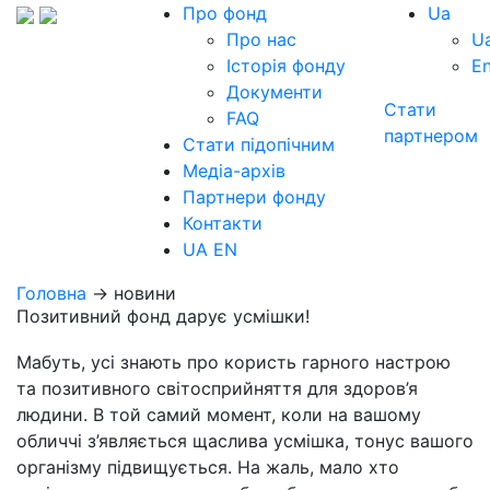
Про фонд
Ua
Про нас
U
Історія фонду
E
Документи
Стати
FAQ
партнером
Стати підопічним
Медіа-архів
Партнери фонду
Контакти
UA
EN
Головна
→ новини
Позитивний фонд дарує усмішки!
Мабуть, усі знають про користь гарного настрою
та позитивного світосприйняття для здоров’я
людини. В той самий момент, коли на вашому
обличчі з’являється щаслива усмішка, тонус вашого
організму підвищується. На жаль, мало хто