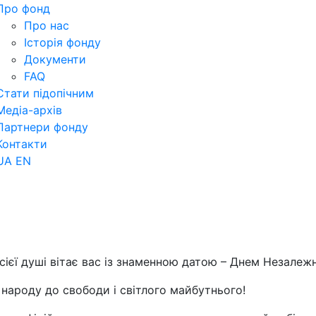
Про фонд
Про нас
Історія фонду
Документи
FAQ
Стати підопічним
Медіа-архів
Партнери фонду
Контакти
UA
EN
ієї душі вітає вас із знаменною датою – Днем Незалежн
 народу до свободи і світлого майбутнього!