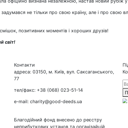
ула офіційно визнана незалежною, настав новий рубіж у
задумався не тільки про свою країну, але і про свою вл
смішок, позитивних моментів і хороших друзів!
й світ!
Контакти
Пі
адреса:
03150, м. Київ, вул. Саксаганського,
Ко
77
тел/факс:
+38 (068) 023-51-14
П
e-mail:
charity@good-deeds.ua
Благодійний фонд внесено до реєстру
неприбуткових установ та організайцій