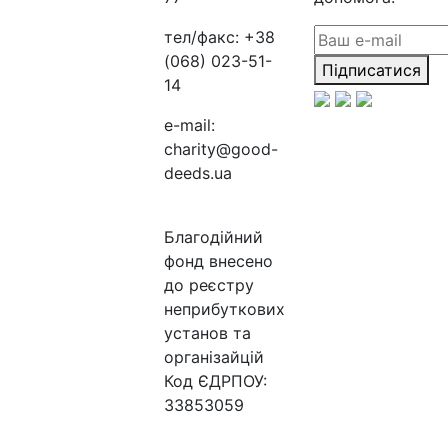
тел/факс:
+38
(068) 023-51-
Підписатися
14
e-mail:
charity@good-
deeds.ua
Благодійний
фонд внесено
до реєстру
неприбуткових
установ та
організайцій
Код ЄДРПОУ:
33853059