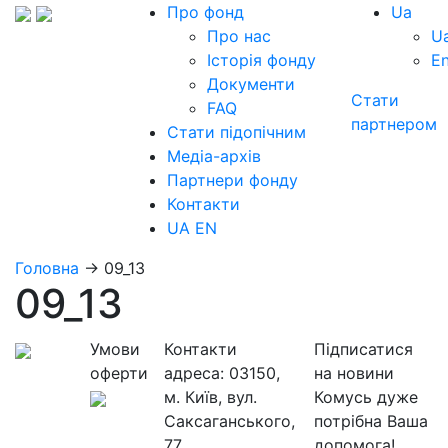
Про фонд
Ua
Про нас
U
Історія фонду
E
Документи
Стати
FAQ
партнером
Стати підопічним
Медіа-архів
Партнери фонду
Контакти
UA
EN
Головна
→
09_13
09_13
Умови
Контакти
Підписатися
оферти
адреса:
03150,
на новини
м. Київ, вул.
Комусь дуже
Саксаганського,
потрібна Ваша
77
допомога!