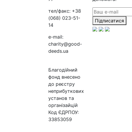
тел/факс:
+38
(068) 023-51-
Підписатися
14
e-mail:
charity@good-
deeds.ua
Благодійний
фонд внесено
до реєстру
неприбуткових
установ та
організайцій
Код ЄДРПОУ:
33853059