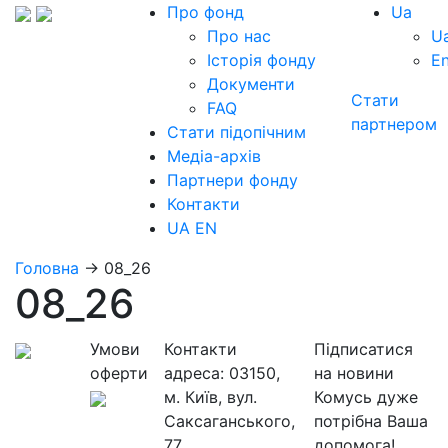
Про фонд
Ua
Про нас
U
Історія фонду
E
Документи
Стати
FAQ
партнером
Стати підопічним
Медіа-архів
Партнери фонду
Контакти
UA
EN
Головна
→
08_26
08_26
Умови
Контакти
Підписатися
оферти
адреса:
03150,
на новини
м. Київ, вул.
Комусь дуже
Саксаганського,
потрібна Ваша
77
допомога!