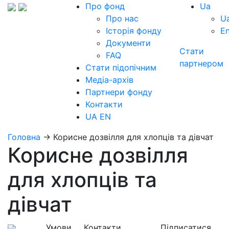
Про фонд
Ua
Про нас
U
Історія фонду
E
Документи
Стати
FAQ
партнером
Стати підопічним
Медіа-архів
Партнери фонду
Контакти
UA
EN
Головна
→
Корисне дозвілля для хлопців та дівчат
Корисне дозвілля
для хлопців та
дівчат
Умови
Контакти
Підписатися