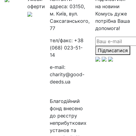
оферти
адреса:
03150,
на новини
м. Київ, вул.
Комусь дуже
Саксаганського,
потрібна Ваша
77
допомога!
тел/факс:
+38
(068) 023-51-
Підписатися
14
e-mail:
charity@good-
deeds.ua
Благодійний
фонд внесено
до реєстру
неприбуткових
установ та