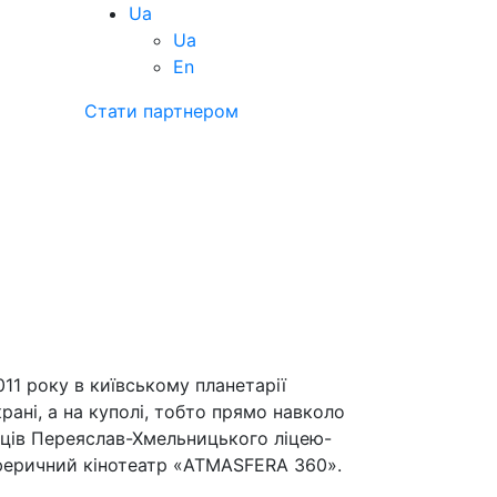
Ua
Ua
En
Стати партнером
11 року в київському планетарії
ані, а на куполі, тобто прямо навколо
ців Переяслав-Хмельницького ліцею-
 сферичний кінотеатр «ATMASFERA 360».