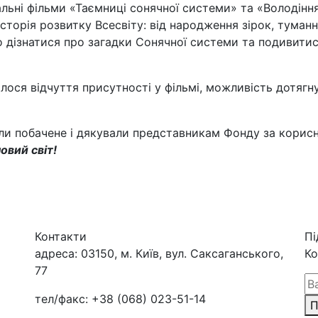
альні фільми «Таємниці сонячної системи» та «Володінн
історія розвитку Всесвіту: від народження зірок, туманн
 дізнатися про загадки Сонячної системи та подивитися
илося відчуття присутності у фільмі, можливість дотягн
ли побачене і дякували представникам Фонду за корисне
овий світ!
Контакти
Пі
адреса:
03150, м. Київ, вул. Саксаганського,
Ко
77
тел/факс:
+38 (068) 023-51-14
П