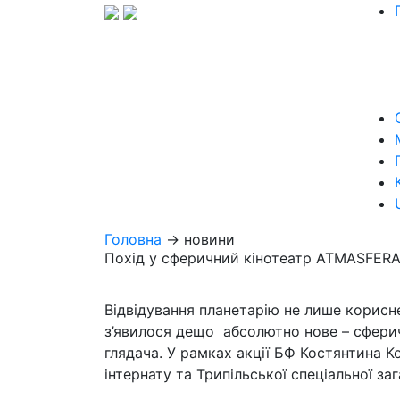
Головна
→ новини
Похід у сферичний кінотеатр ATMASFER
Відвідування планетарію не лише корисне
з’явилося дещо абсолютно нове – сферичн
глядача. У рамках акції БФ Костянтина 
інтернату та Трипільської спеціальної з