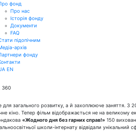
Про фонд
Про нас
Історія фонду
Документи
FAQ
Стати підопічним
Медіа-архів
Партнери фонду
Контакти
UA
EN
A 360
 для загального розвитку, а й захоплююче заняття. З 20
е кіно. Тепер фільм відображається не на великому екр
Кондакова
«Жодного дня без гарних справ!»
150 вихован
агальноосвітньої школи-інтернату відвідали унікальний