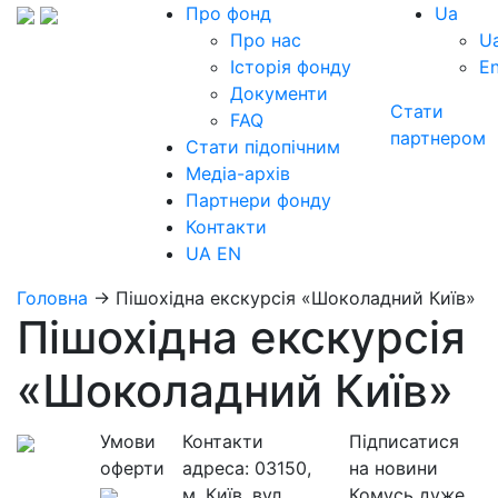
Про фонд
Ua
Про нас
U
Історія фонду
E
Документи
Стати
FAQ
партнером
Стати підопічним
Медіа-архів
Партнери фонду
Контакти
UA
EN
Головна
→
Пішохідна екскурсія «Шоколадний Київ»
Пішохідна екскурсія
«Шоколадний Київ»
Умови
Контакти
Підписатися
оферти
адреса:
03150,
на новини
м. Київ, вул.
Комусь дуже