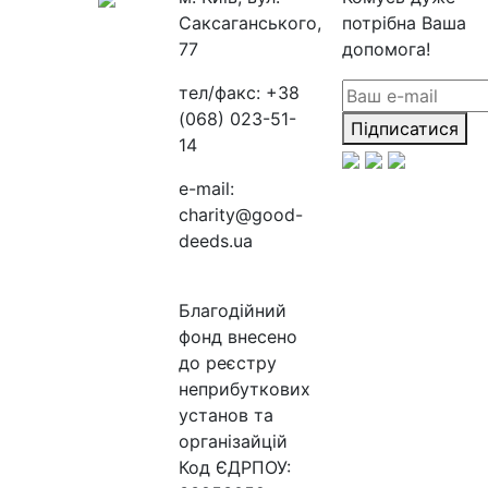
Саксаганського,
потрібна Ваша
77
допомога!
тел/факс:
+38
(068) 023-51-
Підписатися
14
e-mail:
charity@good-
deeds.ua
Благодійний
фонд внесено
до реєстру
неприбуткових
установ та
організайцій
Код ЄДРПОУ: