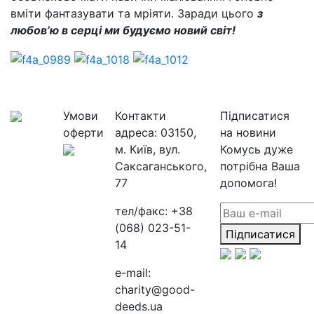
вміти фантазувати та мріяти. Заради цього
з
любов’ю в серці ми будуємо новий світ!
Умови
Контакти
Підписатися
оферти
адреса:
03150,
на новини
м. Київ, вул.
Комусь дуже
Саксаганського,
потрібна Ваша
77
допомога!
тел/факс:
+38
(068) 023-51-
Підписатися
14
e-mail:
charity@good-
deeds.ua