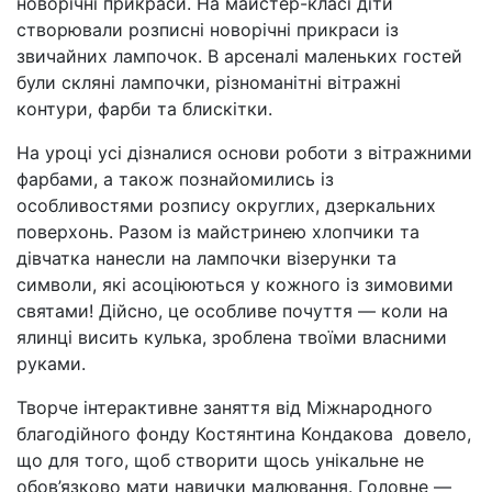
новорічні прикраси. На майстер-класі діти
створювали розписні новорічні прикраси із
звичайних лампочок. В арсеналі маленьких гостей
були скляні лампочки, різноманітні вітражні
контури, фарби та блискітки.
На уроці усі дізналися основи роботи з вітражними
фарбами, а також познайомились із
особливостями розпису округлих, дзеркальних
поверхонь. Разом із майстринею хлопчики та
дівчатка нанесли на лампочки візерунки та
символи, які асоціюються у кожного із зимовими
святами! Дійсно, це особливе почуття — коли на
ялинці висить кулька, зроблена твоїми власними
руками.
Творче інтерактивне заняття від Міжнародного
благодійного фонду Костянтина Кондакова довело,
що для того, щоб створити щось унікальне не
обов’язково мати навички малювання. Головне —