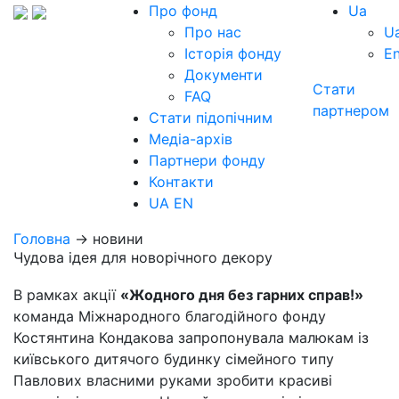
Про фонд
Ua
Про нас
U
Історія фонду
E
Документи
Стати
FAQ
партнером
Стати підопічним
Медіа-архів
Партнери фонду
Контакти
UA
EN
Головна
→ новини
Чудова ідея для новорічного декору
В рамках акції
«Жодного дня без гарних справ!»
команда Міжнародного благодійного фонду
Костянтина Кондакова запропонувала малюкам із
київського дитячого будинку сімейного типу
Павлових власними руками зробити красиві