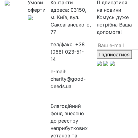
Умови
Контакти
Підписатися
оферти
адреса:
03150,
на новини
м. Київ, вул.
Комусь дуже
Саксаганського,
потрібна Ваша
77
допомога!
тел/факс:
+38
(068) 023-51-
Підписатися
14
e-mail:
charity@good-
deeds.ua
Благодійний
фонд внесено
до реєстру
неприбуткових
установ та