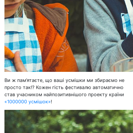
Ви ж пам’ятаєте, що ваші усмішки ми збираємо не
просто так!? Кожен гість фестивалю автоматично
став учасником найпозитивнішого проекту країни
«1000000 усмішок»
!