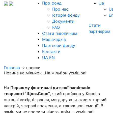
Про фонд
Ua
Про нас
U
Історія фонду
E
Документи
Стати
FAQ
партнером
Стати підопічним
Медіа-архів
Партнери фонду
Контакти
UA
EN
Головна
→ новини
Новина на мільйон…На мільйон усмішок!
На
Першому фестивалі дитячої handmade
творчості “ЩосьСлон”
, який пройшов у Києві в
останні вихідні травня, ми дарували людям гарний
настрій, яскраві враження, а також нові емоції. В
замін ми не просили нічого, крім … усмішок!