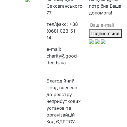
Саксаганського,
потрібна Ваша
77
допомога!
тел/факс:
+38
(068) 023-51-
Підписатися
14
e-mail:
charity@good-
deeds.ua
Благодійний
фонд внесено
до реєстру
неприбуткових
установ та
організайцій
Код ЄДРПОУ: