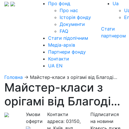
Про фонд
Ua
Про нас
U
Історія фонду
E
Документи
Стати
FAQ
партнером
Стати підопічним
Медіа-архів
Партнери фонду
Контакти
UA
EN
Головна
→
Майстер-класи з орігамі від Благоді…
Майстер-класи з
орігамі від Благоді…
Умови
Контакти
Підписатися
оферти
адреса:
03150,
на новини
м. Київ, вул.
Комусь дуже