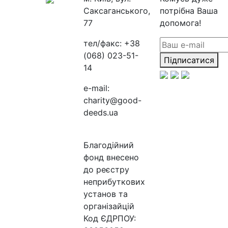
Саксаганського,
потрібна Ваша
77
допомога!
тел/факс:
+38
(068) 023-51-
Підписатися
14
e-mail:
charity@good-
deeds.ua
Благодійний
фонд внесено
до реєстру
неприбуткових
установ та
організайцій
Код ЄДРПОУ: