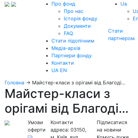
Про фонд
Ua
Про нас
U
Історія фонду
E
Документи
Стати
FAQ
партнером
Стати підопічним
Медіа-архів
Партнери фонду
Контакти
UA
EN
Головна
→
Майстер-класи з орігамі від Благоді…
Майстер-класи з
орігамі від Благоді…
Умови
Контакти
Підписатися
оферти
адреса:
03150,
на новини
м. Київ, вул.
Комусь дуже