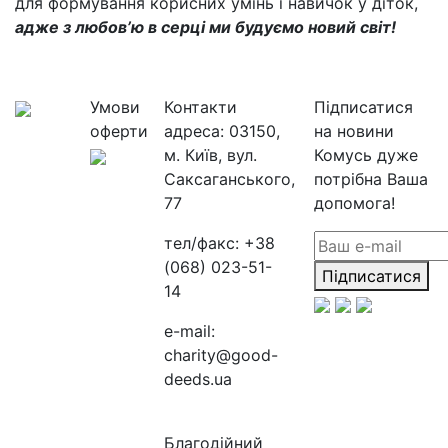
для формування корисних умінь і навичок у діток,
адже з любов’ю в серці ми будуємо новий світ!
Умови
Контакти
Підписатися
оферти
адреса:
03150,
на новини
м. Київ, вул.
Комусь дуже
Саксаганського,
потрібна Ваша
77
допомога!
тел/факс:
+38
(068) 023-51-
Підписатися
14
e-mail:
charity@good-
deeds.ua
Благодійний