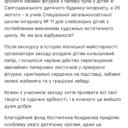
зробити забавні фігурки з паперу була у дітей зі
Святошинського дитячого будинку-інтернату, а 26
лютого – в учнів Спеціальної загальноосвітньої
школи-інтернату № 11 для слабозорих дітей з
поглибленим вивченням художньо-естетичного
циклу. Як же все відбувалося?
Після екскурсу в історію японської майстерності
організатори заходу роздали дітям кольоровий
папір, і почалося чарівне дійство перетворення
звичайних паперових листочків у прекрасні
фігурки: оригінальні сердечки на підставці, забавні
зелені жабенята та у граціозні лебеді.
Кожен з учасників заходу хотів проявити всі свої
творчі та художні здібності, і в кожного це вийшло
дуже добре.
Благодійний фонд Костянтина Кондакова приділяє
особливу увагу дитячому орігамі, адже це