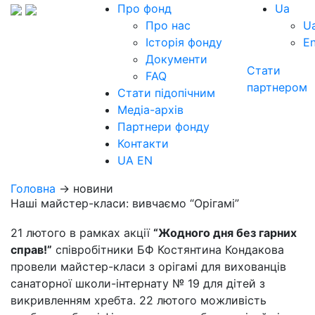
Про фонд
Ua
Про нас
U
Історія фонду
E
Документи
Стати
FAQ
партнером
Стати підопічним
Медіа-архів
Партнери фонду
Контакти
UA
EN
Головна
→ новини
Наші майстер-класи: вивчаємо “Орігамі”
21 лютого в рамках акції
“Жодного дня без гарних
справ!”
співробітники БФ Костянтина Кондакова
провели майстер-класи з орігамі для вихованців
санаторної школи-інтернату № 19 для дітей з
викривленням хребта. 22 лютого можливість