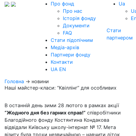
Про фонд
Ua
Про нас
U
Історія фонду
E
Документи
Стати
FAQ
партнером
Стати підопічним
Медіа-архів
Партнери фонду
Контакти
UA
EN
Головна
→ новини
Наші майстер-класи: “Квіллінг” для особливих
В останній день зими 28 лютого в рамках акції
“Жодного дня без гарних справ!”
співробітники
Благодійного фонду Костянтина Кондакова
відвідали Київську школу-інтернат № 17. Мета
візиту була трохи незвичайною – навчити діток