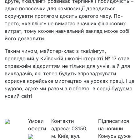
друге, «квіллінг» розвиває терпіння і посидючість –
адже полосочки для композиції доводиться
скручувати протягом досить довгого часу. По-
третє, «квіллінг» не вимагає значних фінансових
витрат, тому кожен навчальний заклад може собі
його дозволити.
Таким чином, майстер-клас з «квілінгу»,
проведений у Київській школі-інтернаті № 17 став
справжнім відкриттям не тільки для учнів, а й для
викладачів, які тепер будуть впроваджувати
корисне корейське мистецтво на уроках праці. І це
чудово, адже ми разом з любов’ю в серці будуємо
новий світ!
Умови
Контакти
Підписатися
оферти
адреса:
03150,
на новини
м. Київ, вул.
Комусь дуже