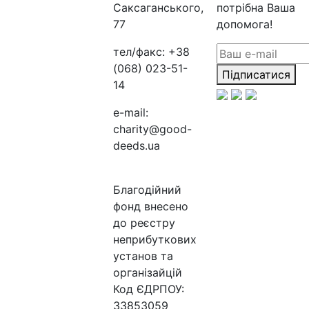
Саксаганського,
потрібна Ваша
77
допомога!
тел/факс:
+38
(068) 023-51-
Підписатися
14
e-mail:
charity@good-
deeds.ua
Благодійний
фонд внесено
до реєстру
неприбуткових
установ та
організайцій
Код ЄДРПОУ:
33853059