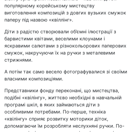
популярному корейському мистецтву
виготовлення композицій з довгих вузьких смужок
паперу під назвою «квіллінг».
Діти з радістю створювали об’ємні ілюстрації з
барвистими квітами, веселими клоунами і
яскравими салютами з різнокольорових паперових
смужок, накручуючи їх на ручки з металевими
стрижнями.
А потім так само весело фотографувалися зі своїми
власними композиціями.
Представники фонду переконані, що мистецтва,
подібні «квілінгу», життєво необхідні в навчальній
програмі шкіл, в яких займаються діти з
особливими потребами. По-перше, техніка
«квілінгу» сприяє розвитку моторики діток,
допомагаючи їм розробляти неслухняні ручки. По-