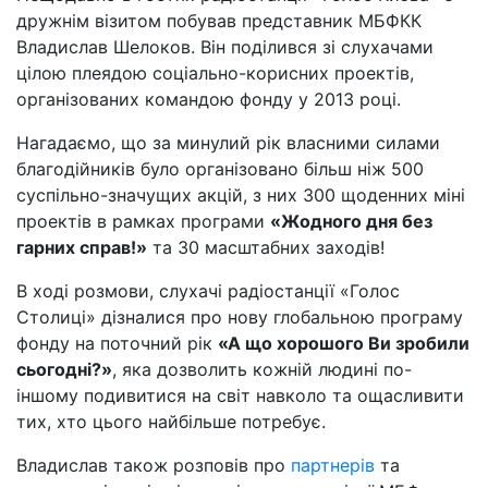
дружнім візитом побував представник МБФКК
Владислав Шелоков. Він поділився зі слухачами
цілою плеядою соціально-корисних проектів,
організованих командою фонду у 2013 році.
Нагадаємо, що за минулий рік власними силами
благодійників було організовано більш ніж 500
суспільно-значущих акцій, з них 300 щоденних міні
проектів в рамках програми
«Жодного дня без
гарних справ!»
та 30 масштабних заходів!
В ході розмови, слухачі радіостанції «Голос
Столиці» дізналися про нову глобальною програму
фонду на поточний рік
«А що хорошого Ви зробили
сьогодні?»
, яка дозволить кожній людині по-
іншому подивитися на світ навколо та ощасливити
тих, хто цього найбільше потребує.
Владислав також розповів про
партнерів
та