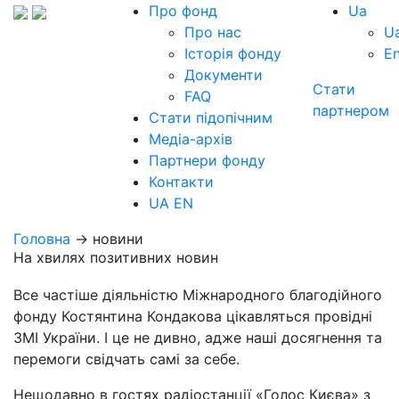
Про фонд
Ua
Про нас
U
Історія фонду
E
Документи
Стати
FAQ
партнером
Стати підопічним
Медіа-архів
Партнери фонду
Контакти
UA
EN
Головна
→ новини
На хвилях позитивних новин
Все частіше діяльністю Міжнародного благодійного
фонду Костянтина Кондакова цікавляться провідні
ЗМІ України. І це не дивно, адже наші досягнення та
перемоги свідчать самі за себе.
Нещодавно в гостях радіостанції «Голос Києва» з