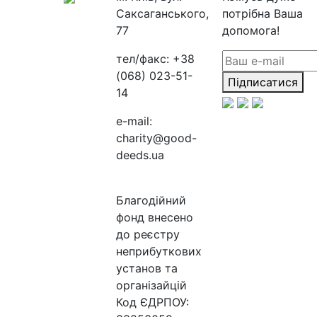
Саксаганського,
потрібна Ваша
77
допомога!
тел/факс:
+38
(068) 023-51-
Підписатися
14
e-mail:
charity@good-
deeds.ua
Благодійний
фонд внесено
до реєстру
неприбуткових
установ та
організайцій
Код ЄДРПОУ: