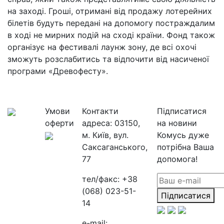
на заході. Гроші, отримані від продажу лотерейних
білетів будуть передані на допомогу постраждалим
в ході не мирних подій на сході країни. Фонд також
організує на фестивалі лаунж зону, де всі охочі
зможуть розслабитись та відпочити від насиченої
програми «Древофесту».
Умови
Контакти
Підписатися
оферти
адреса:
03150,
на новини
м. Київ, вул.
Комусь дуже
Саксаганського,
потрібна Ваша
77
допомога!
тел/факс:
+38
(068) 023-51-
Підписатися
14
e-mail: