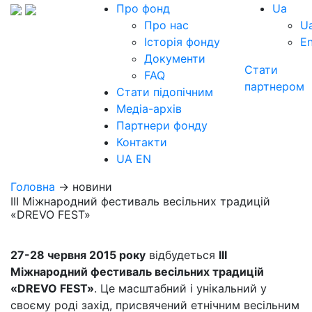
Про фонд
Ua
Про нас
U
Історія фонду
E
Документи
Стати
FAQ
партнером
Стати підопічним
Медіа-архів
Партнери фонду
Контакти
UA
EN
Головна
→ новини
III Міжнародний фестиваль весільних традицій
«DREVO FEST»
27-28 червня 2015 року
відбудеться
III
Міжнародний фестиваль весільних традицій
«DREVO FEST»
. Це масштабний і унікальний у
своєму роді захід, присвячений етнічним весільним