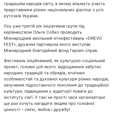
традиціям народів світу, в якому візьмуть участь
представники різних національних діаспор з усіх
куточків України.
Ось уже третій рік ініціативна група під
керівництвом Ольги Собко проводить
Міжнародний весільний етнофестиваль «DREVO
FEST», дружнім партнером якого виступає
Міжнародний благодійний фонд Гарних справ.
Фестиваль ініційований, як культурно-соціальний
проект, головні цілі якого: відродження забутих
народних традицій та обрядів, етнічних
особливостей та духовної культури різних народів,
залучення підростаючого покоління до традиційної
культури, підвищення у аудиторії поваги до
інституту сім’ї. У такі не прості часи організатори
ще раз хочуть нагадати людям про головної
цінності – сім’ю, любов і дружбу!