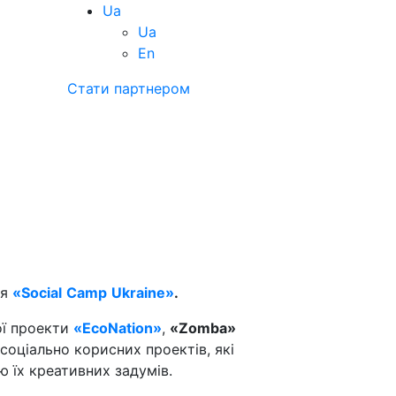
Ua
Ua
En
Стати партнером
ія
«Social
Camp
Ukraine»
.
ої проекти
«
EcoNation
»
,
«Zomba»
оціально корисних проектів, які
ю їх креативних задумів.