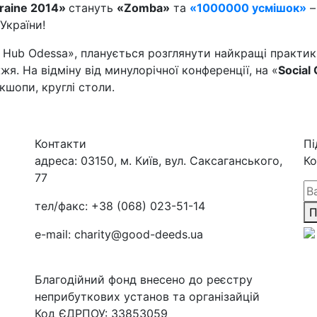
kraine 2014»
стануть
«
Zomba
»
та
«1000000 усмішок»
–
України!
 Hub Odessa», планується розглянути найкращі практики
я. На відміну від минулорічної конференції, на «
Social
кшопи, круглі столи.
Контакти
Пі
адреса:
03150, м. Київ, вул. Саксаганського,
Ко
77
тел/факс:
+38 (068) 023-51-14
П
e-mail:
charity@good-deeds.ua
Благодійний фонд внесено до реєстру
неприбуткових установ та організайцій
Код ЄДРПОУ: 33853059