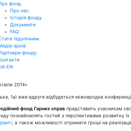
Про фонд
Про нас
Історія фонду
Документи
FAQ
Стати підопічним
Медіа-архів
Партнери фонду
Контакти
UA
EN
raine 2014»
цька, 1а) вже вдруге відбудеться міжнародна конференц
одійний фонд Гарних справ
представить учасникам св
ду познайомлять гостей з перспективами розвитку їх с
ранті
, а також можливості отримати гроші на реалізаці