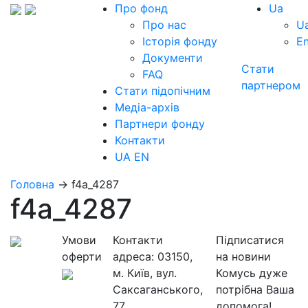
Про фонд
Ua
Про нас
U
Історія фонду
E
Документи
Стати
FAQ
партнером
Стати підопічним
Медіа-архів
Партнери фонду
Контакти
UA
EN
Головна
→
f4a_4287
f4a_4287
Умови
Контакти
Підписатися
оферти
адреса:
03150,
на новини
м. Київ, вул.
Комусь дуже
Саксаганського,
потрібна Ваша
77
допомога!