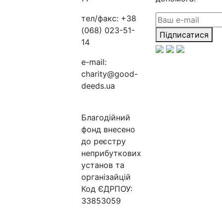
тел/факс:
+38
(068) 023-51-
Підписатися
14
e-mail:
charity@good-
deeds.ua
Благодійний
фонд внесено
до реєстру
неприбуткових
установ та
організайцій
Код ЄДРПОУ:
33853059