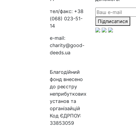
тел/факс:
+38
(068) 023-51-
Підписатися
14
e-mail:
charity@good-
deeds.ua
Благодійний
фонд внесено
до реєстру
неприбуткових
установ та
організайцій
Код ЄДРПОУ:
33853059