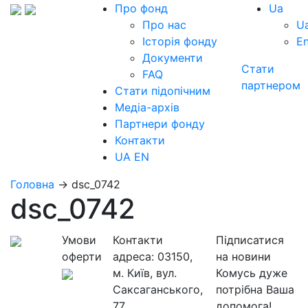
Про фонд
Ua
Про нас
U
Історія фонду
E
Документи
Стати
FAQ
партнером
Стати підопічним
Медіа-архів
Партнери фонду
Контакти
UA
EN
Головна
→
dsc_0742
dsc_0742
Умови
Контакти
Підписатися
оферти
адреса:
03150,
на новини
м. Київ, вул.
Комусь дуже
Саксаганського,
потрібна Ваша
77
допомога!