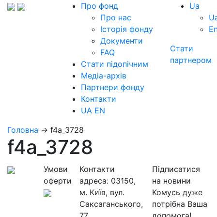
Про фонд
Ua
Про нас
U
Історія фонду
E
Документи
Стати
FAQ
партнером
Стати підопічним
Медіа-архів
Партнери фонду
Контакти
UA
EN
Головна
→
f4a_3728
f4a_3728
Умови
Контакти
Підписатися
оферти
адреса:
03150,
на новини
м. Київ, вул.
Комусь дуже
Саксаганського,
потрібна Ваша
77
допомога!