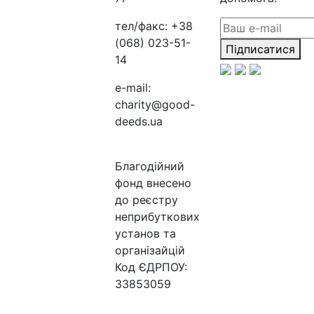
тел/факс:
+38
(068) 023-51-
Підписатися
14
e-mail:
charity@good-
deeds.ua
Благодійний
фонд внесено
до реєстру
неприбуткових
установ та
організайцій
Код ЄДРПОУ:
33853059