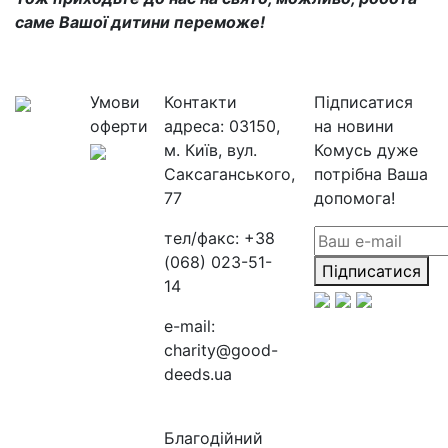
саме Вашої дитини переможе!
Умови
Контакти
Підписатися
оферти
адреса:
03150,
на новини
м. Київ, вул.
Комусь дуже
Саксаганського,
потрібна Ваша
77
допомога!
тел/факс:
+38
(068) 023-51-
Підписатися
14
e-mail:
charity@good-
deeds.ua
Благодійний