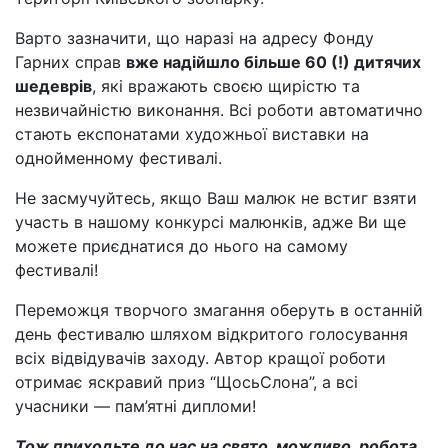
Варто зазначити, що наразі на адресу Фонду
Гарних справ
вже надійшло більше 60 (!) дитячих
шедеврів
, які вражають своєю щирістю та
незвичайністю виконання. Всі роботи автоматично
стають експонатами художньої виставки на
однойменному фестивалі.
Не засмучуйтесь, якщо Ваш малюк не встиг взяти
участь в нашому конкурсі малюнків, адже Ви ще
можете приєднатися до нього на самому
фестивалі!
Переможця творчого змагання оберуть в останній
день фестивалю шляхом відкритого голосування
всіх відвідувачів заходу. Автор кращої роботи
отримає яскравий приз “ЩосьСлона”, а всі
учасники — пам’ятні дипломи!
Тож приходьте до нас на свято, можливо, робота