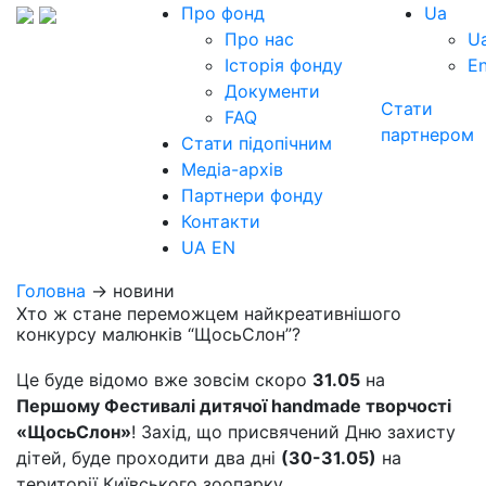
Про фонд
Ua
Про нас
U
Історія фонду
E
Документи
Стати
FAQ
партнером
Стати підопічним
Медіа-архів
Партнери фонду
Контакти
UA
EN
Головна
→ новини
Хто ж стане переможцем найкреативнішого
конкурсу малюнків “ЩосьСлон”?
Це буде відомо вже зовсім скоро
31.05
на
Першому Фестивалі дитячої handmade творчості
«ЩосьСлон»
! Захід, що присвячений Дню захисту
дітей, буде проходити два дні
(30-31.05)
на
території Київського зоопарку.