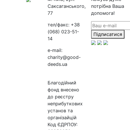
Саксаганського,
потрібна Ваша
77
допомога!
тел/факс:
+38
(068) 023-51-
Підписатися
14
e-mail:
charity@good-
deeds.ua
Благодійний
фонд внесено
до реєстру
неприбуткових
установ та
організайцій
Код ЄДРПОУ: