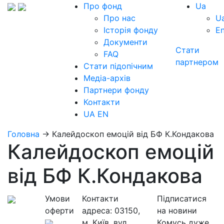
Про фонд
Ua
Про нас
U
Історія фонду
E
Документи
Стати
FAQ
партнером
Стати підопічним
Медіа-архів
Партнери фонду
Контакти
UA
EN
Головна
→
Калейдоскоп емоцій від БФ К.Кондакова
Калейдоскоп емоцій
від БФ К.Кондакова
Умови
Контакти
Підписатися
оферти
адреса:
03150,
на новини
м. Київ, вул.
Комусь дуже