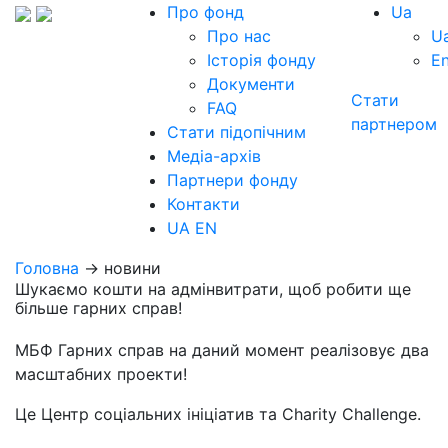
Про фонд
Ua
Про нас
U
Історія фонду
E
Документи
Стати
FAQ
партнером
Стати підопічним
Медіа-архів
Партнери фонду
Контакти
UA
EN
Головна
→ новини
Шукаємо кошти на адмінвитрати, щоб робити ще
більше гарних справ!
МБФ Гарних справ на даний момент реалізовує два
масштабних проекти!
Це Центр соціальних ініціатив та Charity Challenge.