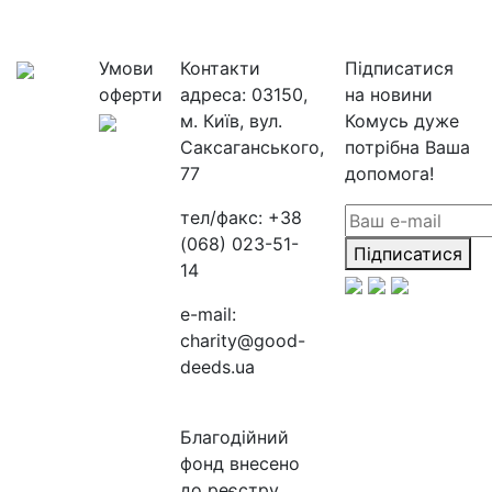
Умови
Контакти
Підписатися
оферти
адреса:
03150,
на новини
м. Київ, вул.
Комусь дуже
Саксаганського,
потрібна Ваша
77
допомога!
тел/факс:
+38
(068) 023-51-
Підписатися
14
e-mail:
charity@good-
deeds.ua
Благодійний
фонд внесено
до реєстру