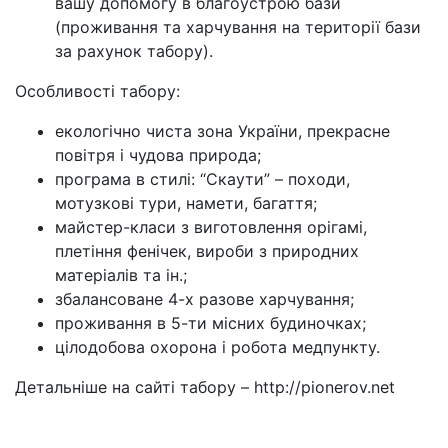
вашу допомогу в благоустрою бази
(проживання та харчування на території бази
за рахунок табору).
Особливості табору:
екологічно чиста зона України, прекрасне
повітря і чудова природа;
програма в стилі: “Скаути” – походи,
мотузкові тури, намети, багаття;
майстер-класи з виготовлення орігамі,
плетіння фенічек, вироби з природних
матеріалів та ін.;
збалансоване 4-х разове харчування;
проживання в 5-ти місних будиночках;
цілодобова охорона і робота медпункту.
Детальніше на сайті табору – http://pionerov.net