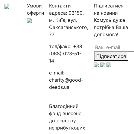
Умови
Контакти
Підписатися
оферти
адреса:
03150,
на новини
м. Київ, вул.
Комусь дуже
Саксаганського,
потрібна Ваша
77
допомога!
тел/факс:
+38
(068) 023-51-
Підписатися
14
e-mail:
charity@good-
deeds.ua
Благодійний
фонд внесено
до реєстру
неприбуткових