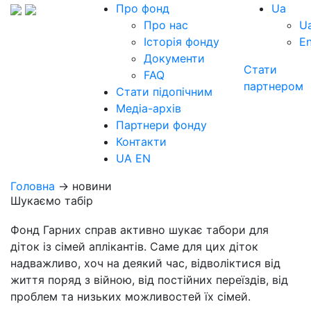
Про фонд
Ua
Про нас
U
Історія фонду
E
Документи
Стати
FAQ
партнером
Стати підопічним
Медіа-архів
Партнери фонду
Контакти
UA
EN
Головна
→ новини
Шукаємо табір
Фонд Гарних справ активно шукає табори для
діток із сімей аплікантів. Саме для цих діток
надважливо, хоч на деякий час, відволіктися від
життя поряд з війною, від постійних переїздів, від
проблем та низьких можливостей їх сімей.